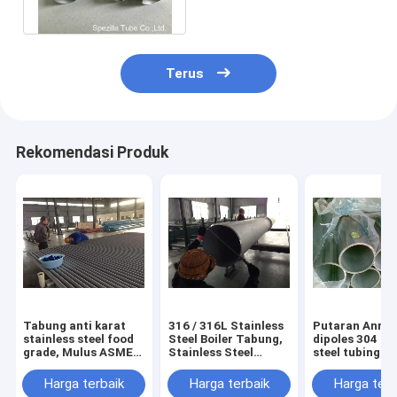
Yang Dipoles
Terus
Rekomendasi Produk
Tabung anti karat
316 / 316L Stainless
Putaran Annea
stainless steel food
Steel Boiler Tabung,
dipoles 304 st
grade, Mulus ASME
Stainless Steel
steel tubing B
presisi tinggi SA213
Welded Tube Presisi
Digunakan
SA213M
Tinggi
Ketangguhan T
Harga terbaik
Harga terbaik
Harga terb
Ketebalan 0.