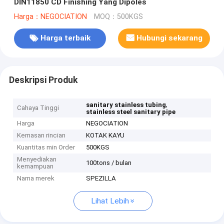
DIN11850 CD Finishing Yang Dipoles
Harga：NEGOCIATION
MOQ：500KGS
Harga terbaik
Hubungi sekarang
Deskripsi Produk
,
sanitary stainless tubing
Cahaya Tinggi
stainless steel sanitary pipe
Harga
NEGOCIATION
Kemasan rincian
KOTAK KAYU
Kuantitas min Order
500KGS
Menyediakan
100tons / bulan
kemampuan
Nama merek
SPEZILLA
Lihat Lebih