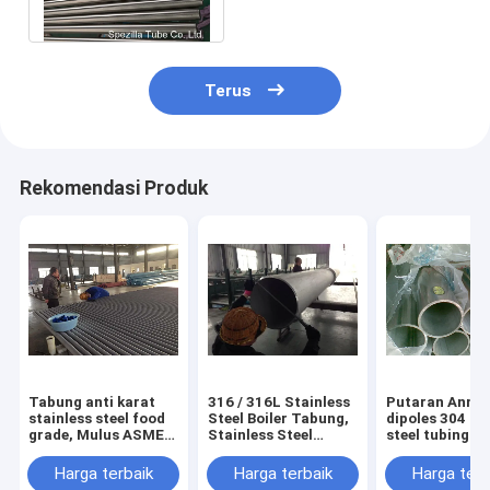
3A Bersertifikat
Terus
Rekomendasi Produk
Tabung anti karat
316 / 316L Stainless
Putaran Annea
stainless steel food
Steel Boiler Tabung,
dipoles 304 st
grade, Mulus ASME
Stainless Steel
steel tubing B
presisi tinggi SA213
Welded Tube Presisi
Digunakan
SA213M
Tinggi
Ketangguhan T
Harga terbaik
Harga terbaik
Harga terb
Ketebalan 0.