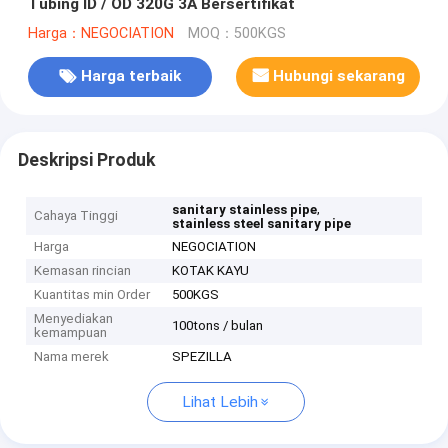
Tubing ID / OD 320G 3A Bersertifikat
Harga：NEGOCIATION
MOQ：500KGS
Harga terbaik
Hubungi sekarang
Deskripsi Produk
,
sanitary stainless pipe
Cahaya Tinggi
stainless steel sanitary pipe
Harga
NEGOCIATION
Kemasan rincian
KOTAK KAYU
Kuantitas min Order
500KGS
Menyediakan
100tons / bulan
kemampuan
Nama merek
SPEZILLA
Lihat Lebih