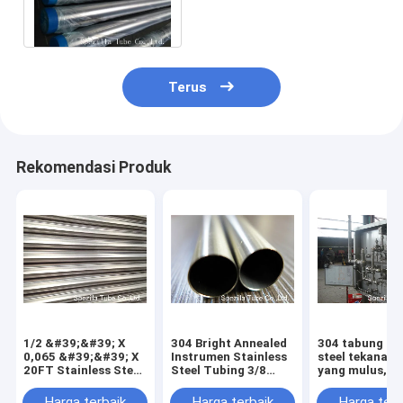
Steel Sanitary Tubing OD
3/4 "- 6"
Terus
Rekomendasi Produk
1/2 &#39;&#39; X
304 Bright Annealed
304 tabung sta
0,065 &#39;&#39; X
Instrumen Stainless
steel tekanan 
20FT Stainless Steel
Steel Tubing 3/8
yang mulus, T
Instrumen Tubing
&#39;&#39; X 0,035
Stainless Stee
Dingin Diambil Anil
&#39;&#39; X 20FT
Dipoles ASTM
Harga terbaik
Harga terbaik
Harga terb