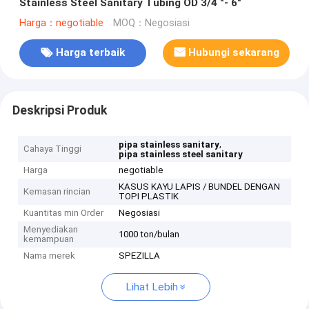
Stainless Steel Sanitary Tubing OD 3/4 "- 6"
Harga：negotiable
MOQ：Negosiasi
Harga terbaik
Hubungi sekarang
Deskripsi Produk
,
pipa stainless sanitary
Cahaya Tinggi
pipa stainless steel sanitary
Harga
negotiable
KASUS KAYU LAPIS / BUNDEL DENGAN
Kemasan rincian
TOPI PLASTIK
Kuantitas min Order
Negosiasi
Menyediakan
1000 ton/bulan
kemampuan
Nama merek
SPEZILLA
Lihat Lebih