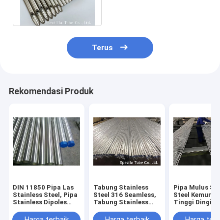
3/4 Inch X 0,065 Inch 240
Grit Inter
Terus
Rekomendasi Produk
DIN 11850 Pipa Las
Tabung Stainless
Pipa Mulus Sta
Stainless Steel, Pipa
Steel 316 Seamless,
Steel Kemurni
Stainless Dipoles
Tabung Stainless
Tinggi Dingin
DN50 OD 240G
Steel
Diambil Untuk
Dipoles
Electropolished
Industri Kosme
Harga terbaik
Harga terbaik
Harga terb