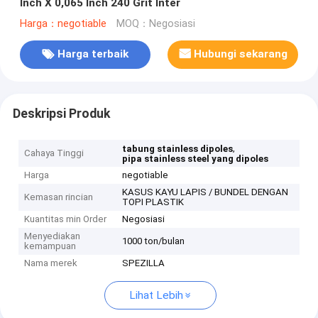
Inch X 0,065 Inch 240 Grit Inter
Harga：negotiable
MOQ：Negosiasi
Harga terbaik
Hubungi sekarang
Deskripsi Produk
,
tabung stainless dipoles
Cahaya Tinggi
pipa stainless steel yang dipoles
Harga
negotiable
KASUS KAYU LAPIS / BUNDEL DENGAN
Kemasan rincian
TOPI PLASTIK
Kuantitas min Order
Negosiasi
Menyediakan
1000 ton/bulan
kemampuan
Nama merek
SPEZILLA
Lihat Lebih