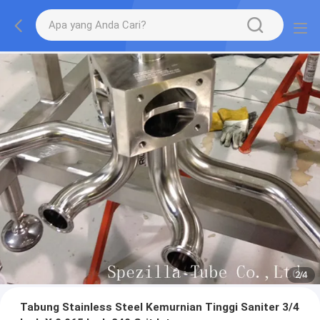
2
/
4
Tabung Stainless Steel Kemurnian Tinggi Saniter 3/4