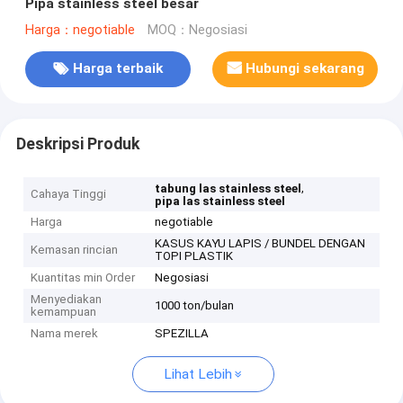
Pipa stainless steel besar
Harga：negotiable
MOQ：Negosiasi
Harga terbaik
Hubungi sekarang
Deskripsi Produk
,
tabung las stainless steel
Cahaya Tinggi
pipa las stainless steel
Harga
negotiable
KASUS KAYU LAPIS / BUNDEL DENGAN
Kemasan rincian
TOPI PLASTIK
Kuantitas min Order
Negosiasi
Menyediakan
1000 ton/bulan
kemampuan
Nama merek
SPEZILLA
Lihat Lebih