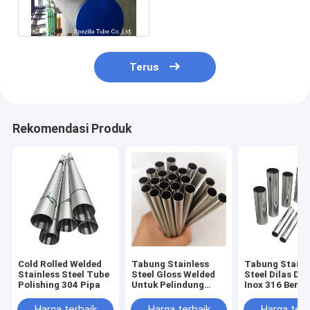
Pipa stainless steel
besar
Terus
Rekomendasi Produk
Cold Rolled Welded
Tabung Stainless
Tabung Stainl
Stainless Steel Tube
Steel Gloss Welded
Steel Dilas Dek
Polishing 304 Pipa
Untuk Pelindung
Inox 316 Bentu
Jendela Dekoratif
Untuk Pegang
Harga terbaik
Harga terbaik
Harga terb