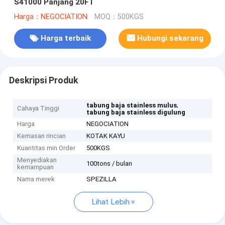
S41000 Panjang 20FT
Harga：NEGOCIATION
MOQ：500KGS
Harga terbaik
Hubungi sekarang
Deskripsi Produk
,
tabung baja stainless mulus
Cahaya Tinggi
tabung baja stainless digulung
Harga
NEGOCIATION
Kemasan rincian
KOTAK KAYU
Kuantitas min Order
500KGS
Menyediakan
100tons / bulan
kemampuan
Nama merek
SPEZILLA
Lihat Lebih