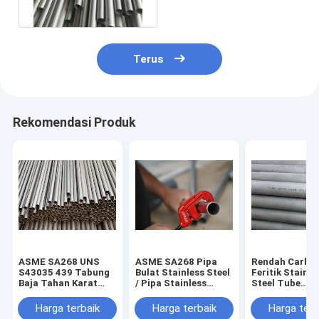
20FT
Terus
Rekomendasi Produk
ASME SA268 UNS
ASME SA268 Pipa
Rendah Carbo
S43035 439 Tabung
Bulat Stainless Steel
Feritik Stainle
Baja Tahan Karat
/ Pipa Stainless
Steel Tube
Feritik
Seamless Untuk
Ketahanan
Otomotif
Sensitisasi
Harga terbaik
Harga terbaik
Harga terb
Daktilitas Baik