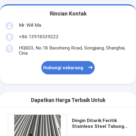
Rincian Kontak
Mr. Will Ma
+86 13918539222
HQ803, No.18 Baosheng Road, Songjiang, Shanghai,
Cina
Hubungi sekarang
Dapatkan Harga Terbaik Untuk
Dingin Ditarik Feritik
Stainless Steel Tabung
Tahan S41000 Panjang