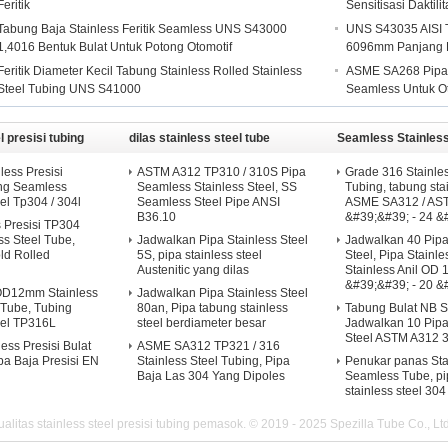
Feritik
Sensitisasi Daktili
Tabung Baja Stainless Feritik Seamless UNS S43000
UNS S43035 AISI T
1,4016 Bentuk Bulat Untuk Potong Otomotif
6096mm Panjang
Feritik Diameter Kecil Tabung Stainless Rolled Stainless
ASME SA268 Pipa Bu
Steel Tubing UNS S41000
Seamless Untuk Ot
l presisi tubing
dilas stainless steel tube
Seamless Stainless
less Presisi
ASTM A312 TP310 / 310S Pipa
Grade 316 Stainles
ung Seamless
Seamless Stainless Steel, SS
Tubing, tabung sta
el Tp304 / 304l
Seamless Steel Pipe ANSI
ASME SA312 / AST
B36.10
&#39;&#39; - 24 &
s Presisi TP304
ss Steel Tube,
Jadwalkan Pipa Stainless Steel
Jadwalkan 40 Pipa
ld Rolled
5S, pipa stainless steel
Steel, Pipa Stainl
Austenitic yang dilas
Stainless Anil OD 
&#39;&#39; - 20 &
OD12mm Stainless
Jadwalkan Pipa Stainless Steel
 Tube, Tubing
80an, Pipa tabung stainless
Tabung Bulat NB S
eel TP316L
steel berdiameter besar
Jadwalkan 10 Pipa
Steel ASTM A312 
ess Presisi Bulat
ASME SA312 TP321 / 316
ipa Baja Presisi EN
Stainless Steel Tubing, Pipa
Penukar panas Sta
Baja Las 304 Yang Dipoles
Seamless Tube, p
stainless steel 304
litas stainless steel presisi tubing pemasok. © 2019 - 2025 Spezilla Tube Co., Ltd