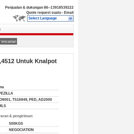
Penjualan & dukungan
86--13918539222
Quote request suatu
-
Email
Select Language
u
Pencarian
1,4512 Untuk Knalpot
na
PEZILLA
O9001, TS16949, PED, AD2000
MLS
aran & pengiriman:
500KGS
NEGOCIATION