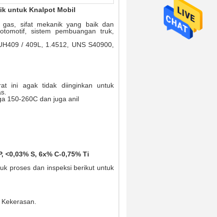
tik untuk Knalpot Mobil
 gas, sifat mekanik yang baik dan
otomotif, sistem pembuangan truk,
 SUH409 / 409L, 1.4512, UNS S40900,
t ini agak tidak diinginkan untuk
s.
ga 150-260C dan juga anil
P, <0,03% S, 6x% C-0,75% Ti
tuk proses dan inspeksi berikut untuk
i Kekerasan.