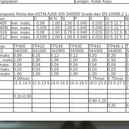
ngepakan:
Lengan, Kotak Kayu
mposisi Kimia dari ASTM A268 409 S40900 Grade dan EN 10088-2 1,4
las
C
M N
Si
P
S
Cr
Ni
409
min. maks.
- 0,08
- 1,00
- 1,00
- 0,045
- 0,030
10.5 11.7
- 
409L
min. maks.
- 0,035
- 1,00
- 1,00
- 0,045
- 0,030
10.5 11.7
- 
4516
min. maks.
- 0,08
- 1,50
- 0,70
- 0,040
- 0,015
10.5 12.5
0,
4512
min. maks.
- 0,030
- 1,00
- 1,00
- 0,040
- 0,015
10.5 12.5
- 
las:
TP405
TP410
TP249
TP430
TP443
TP446-1
T
NS
S40500
S41000
S42900
S43000
S44300
S44600
S
 maks
0,08
0,15
0,12
0,12
0,20
0,20
0
, maks
1,00
1,00
1,00
1,00
1,00
1,50
1
 maks
0,04
0,04
0,04
0,04
0,04
0,04
0
 maks
0,03
0,03
0,03
0,03
0,03
0,03
0
, maks
1,00
1,00
1,00
1,00
1,00
1,00
1
0,50max
...
...
...
0.75max
0.75max
0
11.5-14.5
11.5-13.5
14.0-16.0
16.0-18.0
18.0-23.0
23.0-27.0
2
2
o
...
...
...
...
...
...
..
0,10-0,30
...
...
...
...
...
..
...
...
...
...
0,90-1,25
...
..
...
...
...
...
...
0,25
0
...
...
...
...
...
...
..