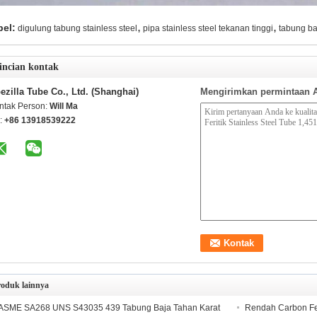
,
,
bel:
digulung tabung stainless steel
pipa stainless steel tekanan tinggi
tabung ba
incian kontak
ezilla Tube Co., Ltd. (Shanghai)
Mengirimkan permintaan 
ntak Person:
Will Ma
l:
+86 13918539222
roduk lainnya
ASME SA268 UNS S43035 439 Tabung Baja Tahan Karat
Rendah Carbon Fer