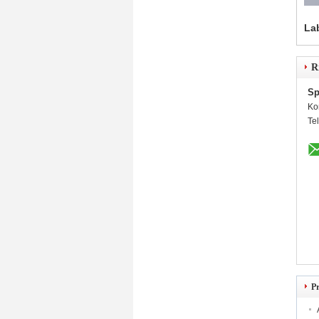
La
R
Sp
Ko
Te
P