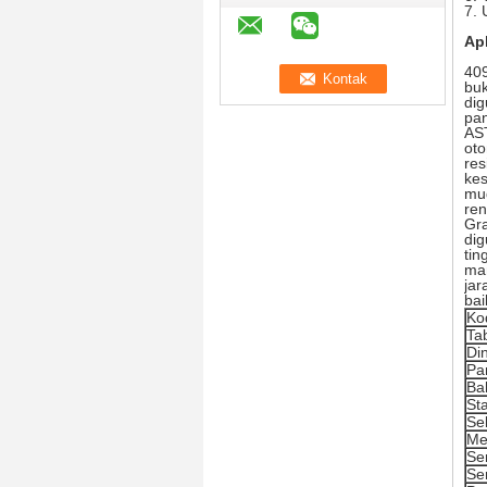
7. 
Apl
409
buk
dig
pa
AST
oto
res
kes
mu
ren
Gr
dig
tin
ma
jar
bai
Ko
Ta
Di
Pa
Ba
St
Sel
Me
Ser
Ser