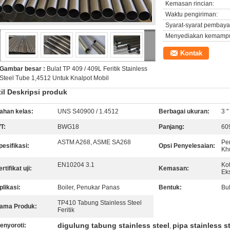
Kemasan rincian:
Waktu pengiriman:
Syarat-syarat pembaya
Menyediakan kemamp
Kontak
Gambar besar :
Bulat TP 409 / 409L Feritik Stainless
Steel Tube 1,4512 Untuk Knalpot Mobil
il Deskripsi produk
ahan kelas:
UNS S40900 / 1.4512
Berbagai ukuran:
3 "
T:
BWG18
Panjang:
60
ASTM A268, ASME SA268
Pe
pesifikasi:
Opsi Penyelesaian:
Kh
EN10204 3.1
Ko
rtifikat uji:
Kemasan:
Ek
plikasi:
Boiler, Penukar Panas
Bentuk:
Bul
TP410 Tabung Stainless Steel
ama Produk:
Feritik
digulung tabung stainless steel
pipa stainless s
enyoroti:
,