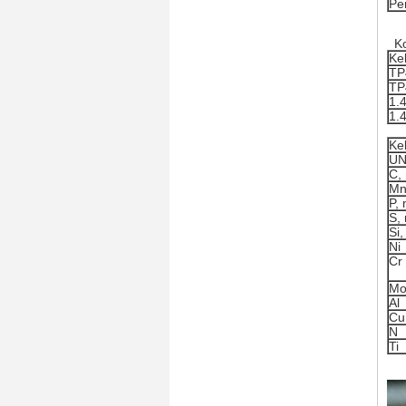
Pe
Ko
Ke
TP
TP
1.
1.
Ke
U
C,
Mn
P,
S,
Si
Ni
Cr
M
Al
Cu
N
Ti