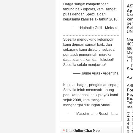
Harga sangat kompetitif dan
AS
tabung baik dipoles, kami sangat
Apl
puas dengan Spezilla dari
Ka
ke
kerjasama kami sejak tahun 2010.
per
Kel
—— Nathalie Gulli - Meksiko
UNS
Spezilla mendukung kelompok
Na
409
kami dengan sangat baik, dan
fitu
sekarang kami disetujui sebagai
Me
pemasok pemerintah, mereka
kep
dapat diandalkan dan fleksibel!
Spezilla selalu menjawab!
Sp
—— Jaime Arias - Argentina
AS
Kualitas bagus, pengiriman cepat,
AS
Fo
Spezilla telah memasok tabung
Fe,
penukar panas untuk proyek kami
Kua
sejak 2008, kami sangat
Tab
menghargai dukungan Anda!
mem
1. 
—— Massimiliano Rossi - Italia
2. 
3. 
4. 
5. 
I 'm Online Chat Now
6. 