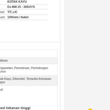
KOTAK KAYU
Ex-Mill 15 - 30DAYS
ran:
T/T, L/C
uan:
100tons / bulan
96mm
ngawetan, Pemolesan, Pemotongan
usus
tak Kayu, Dibundel, Tersedia Kemasan
spor
at
teel tekanan tinggi