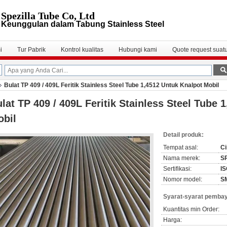
Spezilla Tube Co, Ltd
Keunggulan dalam Tabung Stainless Steel
i
Tur Pabrik
Kontrol kualitas
Hubungi kami
Quote request suat
Bulat TP 409 / 409L Feritik Stainless Steel Tube 1,4512 Untuk Knalpot Mobil
lat TP 409 / 409L Feritik Stainless Steel Tube 
obil
Detail produk:
Tempat asal:
Ci
Nama merek:
S
Sertifikasi:
IS
Nomor model:
S
Syarat-syarat pembay
Kuantitas min Order:
Harga: