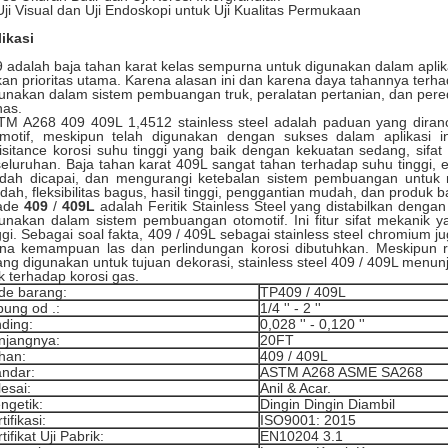
Uji Visual dan Uji Endoskopi untuk Uji Kualitas Permukaan
ikasi
 adalah baja tahan karat kelas sempurna untuk digunakan dalam aplikas
an prioritas utama.
Karena alasan ini dan karena daya tahannya terh
unakan dalam sistem pembuangan truk, peralatan pertanian, dan per
nas.
M A268 409 409L 1,4512 stainless steel adalah paduan yang diranc
motif, meskipun telah digunakan dengan sukses dalam aplikasi ind
isitance korosi suhu tinggi yang baik dengan kekuatan sedang, sif
eluruhan.
Baja tahan karat 409L sangat tahan terhadap suhu tinggi
dah dicapai, dan mengurangi ketebalan sistem pembuangan untuk 
dah, fleksibilitas bagus, hasil tinggi, penggantian mudah, dan produk
ade
409
/
409L
adalah Feritik Stainless Steel yang distabilkan dengan
unakan dalam sistem pembuangan otomotif. Ini fitur sifat mekanik 
ggi. Sebagai soal fakta, 409 / 409L sebagai stainless steel chromium j
na kemampuan las dan perlindungan korosi dibutuhkan. Meskipun r
ang digunakan untuk tujuan dekorasi, stainless steel 409 / 409L menu
k terhadap korosi gas.
de barang:
TP409 / 409L
bung od .:
1/4 '' - 2 ''
nding:
0,028 '' - 0,120 ''
njangnya:
20FT
han:
409 / 409L
andar:
ASTM A268 ASME SA268
esai:
Anil & Acar.
ngetik:
Dingin Dingin Diambil
tifikasi:
ISO9001: 2015
tifikat Uji Pabrik:
EN10204 3.1