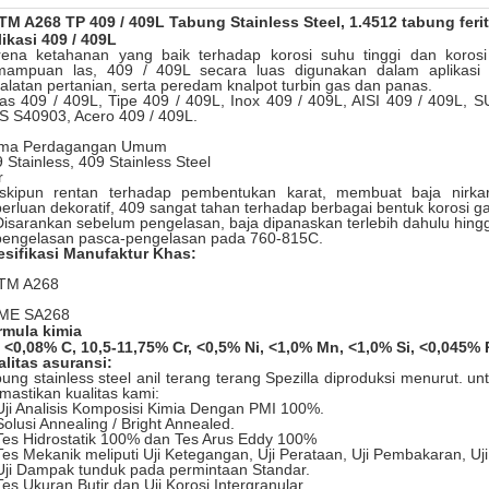
TM A268 TP 409 / 409L Tabung Stainless Steel, 1.4512 tabung feri
ikasi 409 / 409L
rena ketahanan yang baik terhadap korosi suhu tinggi dan korosi
mampuan las, 409 / 409L secara luas digunakan dalam aplikasi 
alatan pertanian, serta peredam knalpot turbin gas dan panas.
as 409 / 409L, Tipe 409 / 409L, Inox 409 / 409L, AISI 409 / 409L,
 S40903, Acero 409 / 409L.
ma Perdagangan Umum
 Stainless, 409 Stainless Steel
r
skipun rentan terhadap pembentukan karat, membuat baja nirkara
erluan dekoratif, 409 sangat tahan terhadap berbagai bentuk korosi ga
Disarankan sebelum pengelasan, baja dipanaskan terlebih dahulu hing
pengelasan pasca-pengelasan pada 760-815C.
esifikasi Manufaktur Khas:
TM A268
ME SA268
rmula kimia
 <0,08% C, 10,5-11,75% Cr, <0,5% Ni, <1,0% Mn, <1,0% Si, <0,045% 
litas asuransi:
ung stainless steel anil terang terang Spezilla diproduksi menurut.
un
astikan kualitas kami:
Uji Analisis Komposisi Kimia Dengan PMI 100%.
Solusi Annealing / Bright Annealed.
Tes Hidrostatik 100% dan Tes Arus Eddy 100%
Tes Mekanik meliputi Uji Ketegangan, Uji Perataan, Uji Pembakaran, Uj
Uji Dampak tunduk pada permintaan Standar.
Tes Ukuran Butir dan Uji Korosi Intergranular.