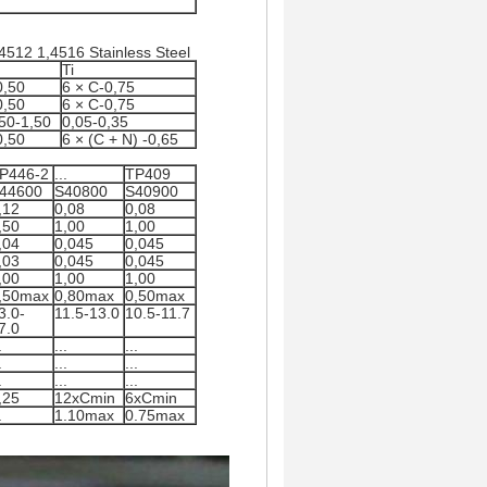
512 1,4516 Stainless Steel
Ti
0,50
6 × C-0,75
0,50
6 × C-0,75
50-1,50
0,05-0,35
0,50
6 × (C + N) -0,65
P446-2
...
TP409
44600
S40800
S40900
,12
0,08
0,08
,50
1,00
1,00
,04
0,045
0,045
,03
0,045
0,045
,00
1,00
1,00
,50max
0,80max
0,50max
3.0-
11.5-13.0
10.5-11.7
7.0
.
...
...
.
...
...
.
...
...
,25
12xCmin
6xCmin
.
1.10max
0.75max