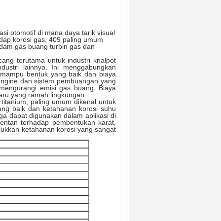
i otomotif di mana daya tarik visual
adap korosi gas, 409 paling umum
edam gas buang turbin gas dan
ang terutama untuk industri knalpot
ustri lainnya.
Ini menggabungkan
at mampu bentuk yang baik dan biaya
, engine dan sistem pembuangan yang
mengurangi emisi gas buang.
Biaya
 baru yang ramah lingkungan.
 titanium, paling umum dikenal untuk
yang baik dan ketahanan korosi suhu
uga dapat digunakan dalam aplikasi di
entan terhadap pembentukan karat,
njukkan ketahanan korosi yang sangat