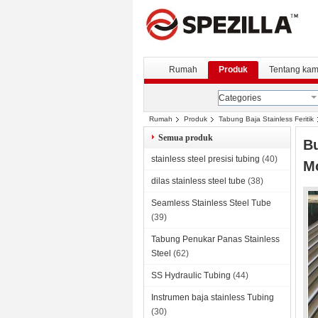
Rumah
Produk
Tentang kam
Categories
Rumah
Produk
Tabung Baja Stainless Feritik
Semua produk
Bu
stainless steel presisi tubing
(40)
M
dilas stainless steel tube
(38)
Seamless Stainless Steel Tube
(39)
Tabung Penukar Panas Stainless
Steel
(62)
SS Hydraulic Tubing
(44)
Instrumen baja stainless Tubing
(30)