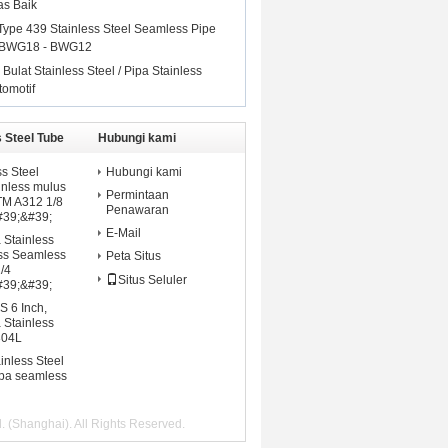
tas Baik
ype 439 Stainless Steel Seamless Pipe
 BWG18 - BWG12
lat Stainless Steel / Pipa Stainless
omotif
 Steel Tube
Hubungi kami
s Steel
Hubungi kami
inless mulus
Permintaan
M A312 1/8
Penawaran
#39;&#39;
E-Mail
 Stainless
ess Seamless
Peta Situs
1/4
Situs Seluler
#39;&#39;
S 6 Inch,
 Stainless
304L
inless Steel
ipa seamless
. (Shanghai). All Rights Reserved.