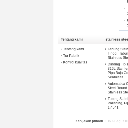
Tentang kami
stainless stee
Tentang kami
Tabung Stain
Tinggi, Tab
Tur Pabrik
Stainless Ste
Kontrol kualitas
Dinding Tipi
316L Stainle
Pipa Baja Co
Seamless
Automatica 
Steel Round
Stainless St
Tubing Stainl
Polishing, P
1.4541
Kebijakan pribadi
| CINA Bagus Kua