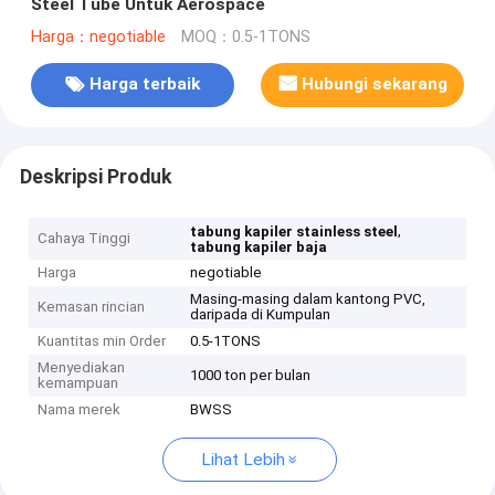
Steel Tube Untuk Aerospace
Harga：negotiable
MOQ：0.5-1TONS
Harga terbaik
Hubungi sekarang
Deskripsi Produk
,
tabung kapiler stainless steel
Cahaya Tinggi
tabung kapiler baja
Harga
negotiable
Masing-masing dalam kantong PVC,
Kemasan rincian
daripada di Kumpulan
Kuantitas min Order
0.5-1TONS
Menyediakan
1000 ton per bulan
kemampuan
Nama merek
BWSS
Lihat Lebih