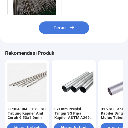
Steel Tube Untuk
Aerospace
Terus
Rekomendasi Produk
TP304 304L 316L SS
8x1mm Presisi
316 SS Tabun
Tabung Kapiler Anil
Tinggi SS Pipa
Kapiler Dingin 
Cerah 9.53x1.0mm
Kapiler ASTM A269
Mulus Tabung
304 304l Pipa Kapiler
Stainless Stee
Stainless Steel
Terang Anil
Harga terbaik
Harga terbaik
Harga terb