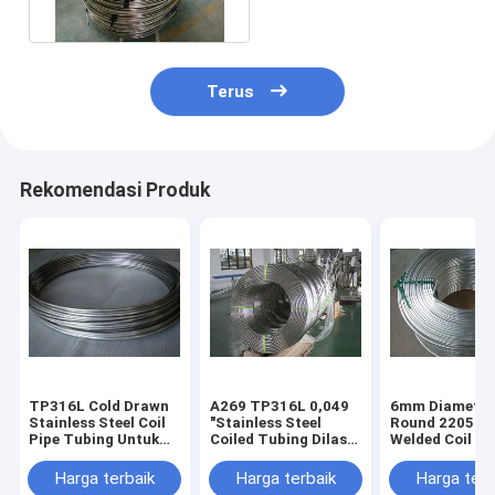
Terus
Rekomendasi Produk
TP316L Cold Drawn
A269 TP316L 0,049
6mm Diameter
Stainless Steel Coil
"Stainless Steel
Round 2205 Du
Pipe Tubing Untuk
Coiled Tubing Dilas
Welded Coil T
Boiler
Mulus
Untuk Industri
Harga terbaik
Harga terbaik
Harga terb