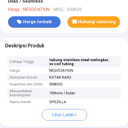
Dilas / Seamless
Harga：NEGOCIATION
MOQ：500KGS
Harga terbaik
Hubungi sekarang
Deskripsi Produk
,
tabung stainless steel melingkar
Cahaya Tinggi
ss coil tubing
Harga
NEGOCIATION
Kemasan rincian
KOTAK KAYU
Kuantitas min Order
500KGS
Menyediakan
100tons / bulan
kemampuan
Nama merek
SPEZILLA
Lihat Lebih