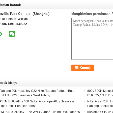
incian kontak
ezilla Tube Co., Ltd. (Shanghai)
Mengirimkan permintaan 
ntak Person:
Will Ma
l:
+86 13918539222
roduk lainnya
Panjang 20ft Hastelloy C22 Nikel Tabung Paduan Bulat
800 / 800H Mulus
UNS N06022 Seamless Nikel Tubing
B163 25,4 X 2.11
ASTM B165 Alloy 400 Nickel Alloy Pipe Alloy Seamless
Nikel Alloy 718 / 
Pipe Untuk Penukar Panas
Panjang Bentuk Bu
SMLS Nickel Alloy Tube WNR 2.4856 Tubing UNS N06625
Kustom OD 19.05M