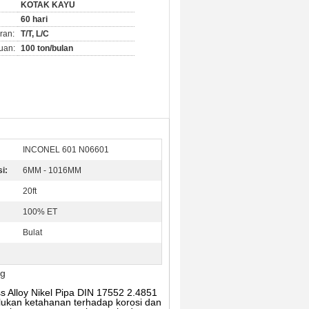
KOTAK KAYU
60 hari
ran:
T/T, L/C
uan:
100 ton/bulan
INCONEL 601 N06601
i:
6MM - 1016MM
20ft
100% ET
Bulat
ng
Alloy Nikel Pipa DIN 17552 2.4851
lukan ketahanan terhadap korosi dan