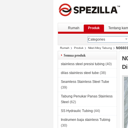
Rumah
Produk
Tentang kam
Categories
N06601
Rumah
Produk
Nikel Alloy Tabung
Semua produk
N0
stainless steel presisi tubing
(40)
D
dilas stainless steel tube
(38)
Seamless Stainless Steel Tube
(39)
Tabung Penukar Panas Stainless
Steel
(62)
SS Hydraulic Tubing
(44)
Instrumen baja stainless Tubing
(30)