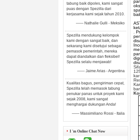
pa
tabung baik dipoles, kami sangat
oks
puas dengan Spezilla dari
spa
kerjasama kami sejak tahun 2010.
bai
AS
—— Nathalie Gulli - Meksiko
ket
.
Pr
Spezilla mendukung kelompok
pem
dis
kami dengan sangat baik, dan
Inc
sekarang kami disetujui sebagai
men
pemasok pemerintah, mereka
par
dapat diandalkan dan fleksibel!
dig
Spezilla selalu menjawab!
dis
Sif
—— Jaime Arias - Argentina
125
kar
Res
Kualitas bagus, pengiriman cepat,
Kar
Spezilla telah memasok tabung
ban
Ko
penukar panas untuk proyek kami
sejak 2008, kami sangat
menghargai dukungan Anda!
—— Massimiliano Rossi - Italia
I 'm Online Chat Now