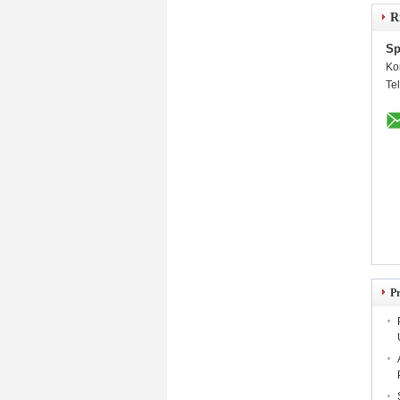
R
Sp
Ko
Te
P