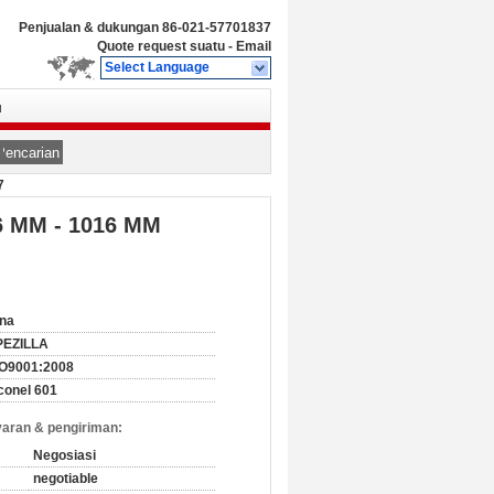
Penjualan & dukungan
86-021-57701837
Quote request suatu
-
Email
Select Language
u
Pencarian
7
 6 MM - 1016 MM
na
PEZILLA
SO9001:2008
conel 601
aran & pengiriman:
Negosiasi
negotiable