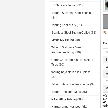
SS Sanitary Tubing
(31)
Tabung Stainless Steel Otomotif
(34)
Tabung Kapiler SS
(35)
Stainless Steel Tubing Coiled
(38)
Metric SS Tubing
(30)
Det
Tabung Stainless Steel
Kemurnian Tinggi
(30)
S
S
Cerah Annealed Stainless Steel
Tube
(30)
W
tabung baja stainless dupleks
M
(39)
P
Tabung Baja Stainless Feritik
(37)
M
Tabung Titanium Dilas
(35)
AS
Des
Nikel Alloy Tabung
(30)
AS
ada
Harga sangat kompetitif dan