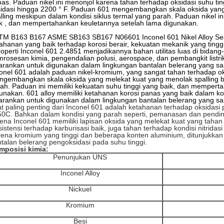
nas.
Paduan nikel ini menonjol karena tahan terhadap oksidasi suhu ti
idasi hingga 2200 ° F. Paduan 601 mengembangkan skala oksida yang
lling meskipun dalam kondisi siklus termal yang parah.
Paduan nikel in
k
, dan mempertahankan keuletannya
setelah lama digunakan.
TM B163 B167 ASME SB163 SB167 N06601 Inconel 601 Nikel Alloy Sea
ahanan yang baik terhadap korosi berair,
kekuatan
mekanik yang tingg
operti Inconel 601 2.4851 menjadikannya bahan utilitas luas di bidan
rosesan kimia, pengendalian polusi, aerospace, dan pembangkit listri
arankan untuk digunakan dalam lingkungan bantalan belerang yang san
onel 601 adalah paduan nikel-kromium, yang sangat tahan terhadap ok
gembangkan skala oksida yang melekat kuat yang menolak spalling b
ah.
Paduan ini memiliki kekuatan suhu tinggi yang baik, dan mempert
unakan.
601 alloy memiliki ketahanan korosi panas yang baik dalam ko
arankan untuk digunakan dalam lingkungan bantalan belerang yang sa
at paling penting dari Inconel 601 adalah ketahanan terhadap oksidasi
0C. Bahkan dalam kondisi yang parah seperti, pemanasan dan pendingi
ena Inconel 601 memiliki lapisan oksida yang melekat kuat yang tahan 
istensi terhadap karburisasi baik, juga tahan terhadap kondisi nitridasi
ena kromium yang tinggi dan beberapa konten aluminium, ditunjukkan 
talan belerang pengoksidasi pada suhu tinggi.
mposisi kimia:
Penunjukan UNS
Inconel Alloy
Nickuel
Kromium
Besi