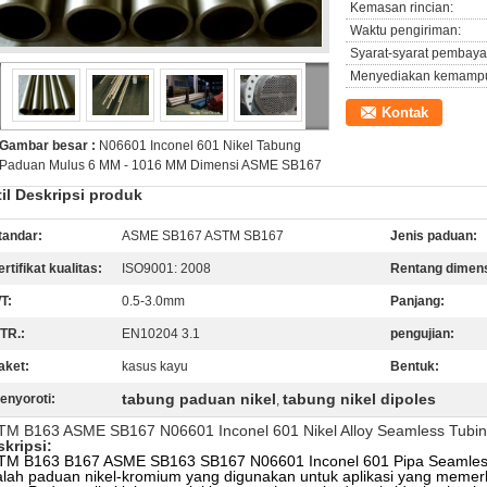
Kemasan rincian:
Waktu pengiriman:
Syarat-syarat pembaya
Menyediakan kemamp
Kontak
Gambar besar :
N06601 Inconel 601 Nikel Tabung
Paduan Mulus 6 MM - 1016 MM Dimensi ASME SB167
il Deskripsi produk
tandar:
ASME SB167 ASTM SB167
Jenis paduan:
ertifikat kualitas:
ISO9001: 2008
Rentang dimens
T:
0.5-3.0mm
Panjang:
TR.:
EN10204 3.1
pengujian:
aket:
kasus kayu
Bentuk:
tabung paduan nikel
tabung nikel dipoles
enyoroti:
,
TM B163 ASME SB167 N06601 Inconel 601 Nikel Alloy Seamless Tubi
kripsi:
TM B163 B167 ASME SB163 SB167 N06601 Inconel 601 Pipa Seamless 
lah paduan nikel-kromium yang digunakan untuk aplikasi yang memer