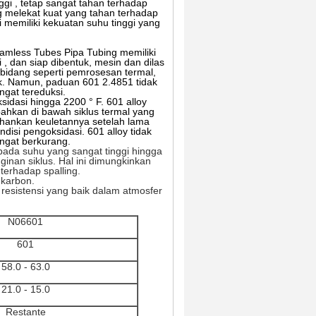
nggi
,
tetap sangat tahan terhadap
 melekat kuat yang tahan terhadap
i memiliki
kekuatan
suhu tinggi yang
mless Tubes Pipa Tubing memiliki
i
, dan siap dibentuk, mesin dan dilas
g-bidang seperti pemrosesan termal,
k.
Namun, paduan 601 2.4851 tidak
gat tereduksi.
sidasi hingga 2200 ° F.
601 alloy
ahkan di bawah siklus termal yang
ahankan keuletannya setelah lama
ndisi pengoksidasi.
601 alloy tidak
ngat berkurang.
 pada suhu yang sangat tinggi hingga
nan siklus. Hal ini dimungkinkan
terhadap spalling.
 karbon.
resistensi yang baik dalam atmosfer
N06601
601
58.0 - 63.0
21.0 - 15.0
Restante