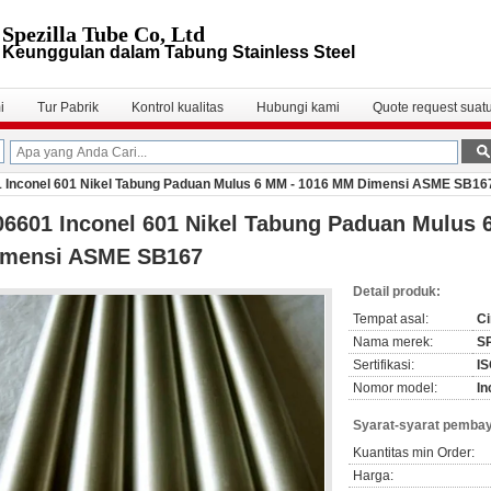
Spezilla Tube Co, Ltd
Keunggulan dalam Tabung Stainless Steel
i
Tur Pabrik
Kontrol kualitas
Hubungi kami
Quote request suat
 Inconel 601 Nikel Tabung Paduan Mulus 6 MM - 1016 MM Dimensi ASME SB16
6601 Inconel 601 Nikel Tabung Paduan Mulus
imensi ASME SB167
Detail produk:
Tempat asal:
Ci
Nama merek:
S
Sertifikasi:
I
Nomor model:
In
Syarat-syarat pembay
Kuantitas min Order:
Harga: