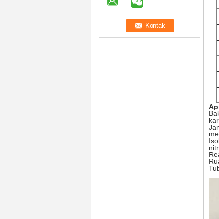
Apl
Bak
kar
Jan
mes
Is
nitr
Rea
Rua
Tub