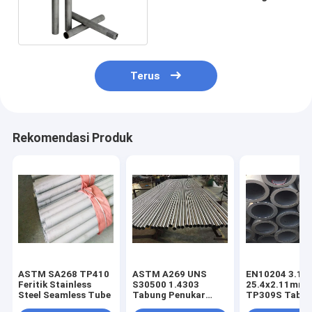
Tahan Karat
Terus
Rekomendasi Produk
ASTM SA268 TP410
ASTM A269 UNS
EN10204 3.1
Feritik Stainless
S30500 1.4303
25.4x2.11mm
Steel Seamless Tube
Tabung Penukar
TP309S Tabun
Panas Stainless
Tahan Karat