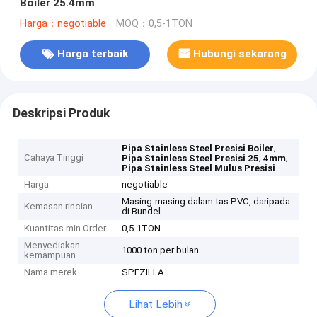
Boiler 25.4mm
Harga：negotiable
MOQ：0,5-1TON
Harga terbaik
Hubungi sekarang
Deskripsi Produk
,
Pipa Stainless Steel Presisi Boiler
Cahaya Tinggi
,
,
Pipa Stainless Steel Presisi 25
4mm
Pipa Stainless Steel Mulus Presisi
Harga
negotiable
Masing-masing dalam tas PVC, daripada
Kemasan rincian
di Bundel
Kuantitas min Order
0,5-1TON
Menyediakan
1000 ton per bulan
kemampuan
Nama merek
SPEZILLA
Lihat Lebih