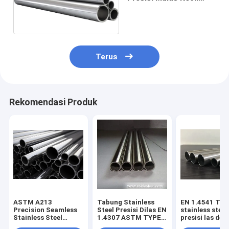
Untuk Boiler 25.4mm
Terus
Rekomendasi Produk
ASTM A213
Tabung Stainless
EN 1.4541 Ta
Precision Seamless
Steel Presisi Dilas EN
stainless steel
Stainless Steel
1.4307 ASTM TYPE
presisi las de
Tubing Round
304L / UNS S30403
ketahanan kor