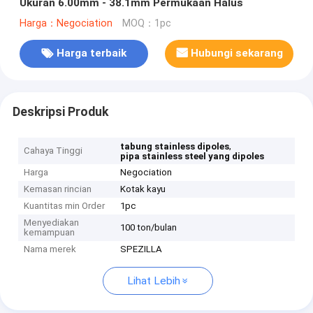
Ukuran 6.00mm - 38.1mm Permukaan Halus
Harga：Negociation
MOQ：1pc
Harga terbaik
Hubungi sekarang
Deskripsi Produk
,
tabung stainless dipoles
Cahaya Tinggi
pipa stainless steel yang dipoles
Harga
Negociation
Kemasan rincian
Kotak kayu
Kuantitas min Order
1pc
Menyediakan
100 ton/bulan
kemampuan
Nama merek
SPEZILLA
Lihat Lebih