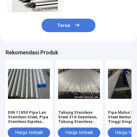
Permukaan Halus
Terus
Rekomendasi Produk
DIN 11850 Pipa Las
Tabung Stainless
Pipa Mulus Sta
Stainless Steel, Pipa
Steel 316 Seamless,
Steel Kemurni
Stainless Dipoles
Tabung Stainless
Tinggi Dingin
DN50 OD 240G
Steel
Diambil Untuk
Dipoles
Electropolished
Industri Kosme
Harga terbaik
Harga terbaik
Harga terb