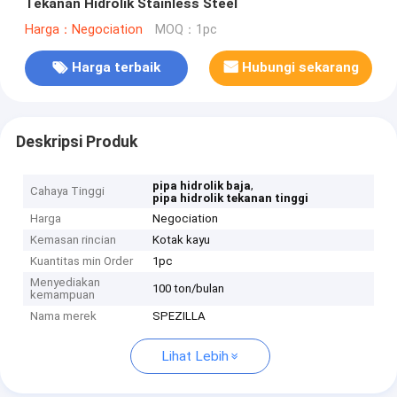
Tekanan Hidrolik Stainless Steel
Harga：Negociation
MOQ：1pc
Harga terbaik
Hubungi sekarang
Deskripsi Produk
,
pipa hidrolik baja
Cahaya Tinggi
pipa hidrolik tekanan tinggi
Harga
Negociation
Kemasan rincian
Kotak kayu
Kuantitas min Order
1pc
Menyediakan
100 ton/bulan
kemampuan
Nama merek
SPEZILLA
Lihat Lebih