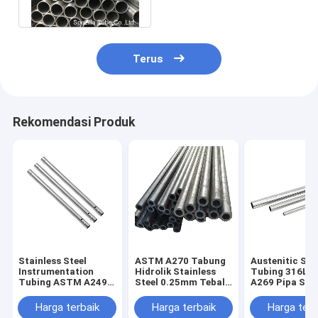
Stainless Steel
Terus
Rekomendasi Produk
Stainless Steel
ASTM A270 Tabung
Austenitic SS
Instrumentation
Hidrolik Stainless
Tubing 316L 
Tubing ASTM A249
Steel 0.25mm Tebal
A269 Pipa Stai
TP316L yang dilas
Dinding TP304H
Steel ASTM
6.00 X 1.00MM untuk
TP347H S32750
Harga terbaik
Harga terbaik
Harga terb
aplikasi industri