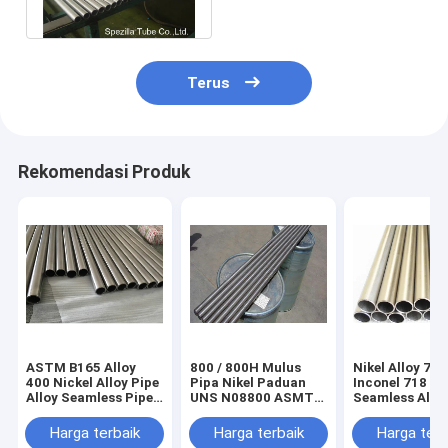
Tubing
Terus
Rekomendasi Produk
ASTM B165 Alloy
800 / 800H Mulus
Nikel Alloy 718
400 Nickel Alloy Pipe
Pipa Nikel Paduan
Inconel 718
Alloy Seamless Pipe
UNS N08800 ASMT
Seamless Alloy
Untuk Penukar
B163 25,4 X 2.11 MM
20ft Panjang 
Panas
Bulat
Harga terbaik
Harga terbaik
Harga terb