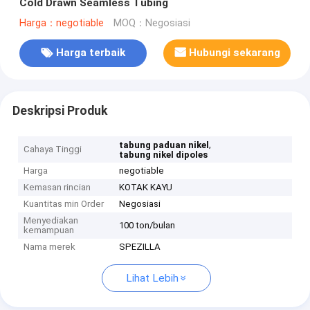
Cold Drawn Seamless Tubing
Harga：negotiable
MOQ：Negosiasi
Harga terbaik
Hubungi sekarang
Deskripsi Produk
,
tabung paduan nikel
Cahaya Tinggi
tabung nikel dipoles
Harga
negotiable
Kemasan rincian
KOTAK KAYU
Kuantitas min Order
Negosiasi
Menyediakan
100 ton/bulan
kemampuan
Nama merek
SPEZILLA
Lihat Lebih