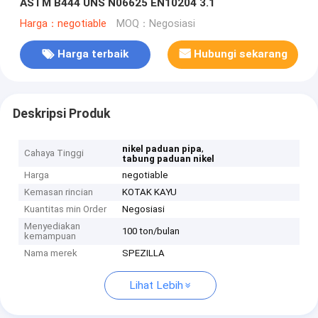
ASTM B444 UNS N06625 EN10204 3.1
Harga：negotiable
MOQ：Negosiasi
Harga terbaik
Hubungi sekarang
Deskripsi Produk
,
nikel paduan pipa
Cahaya Tinggi
tabung paduan nikel
Harga
negotiable
Kemasan rincian
KOTAK KAYU
Kuantitas min Order
Negosiasi
Menyediakan
100 ton/bulan
kemampuan
Nama merek
SPEZILLA
Lihat Lebih