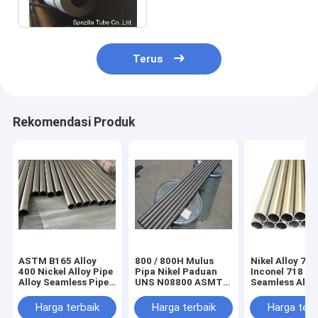
EN10204 3.1
Terus
Rekomendasi Produk
ASTM B165 Alloy
800 / 800H Mulus
Nikel Alloy 718
400 Nickel Alloy Pipe
Pipa Nikel Paduan
Inconel 718
Alloy Seamless Pipe
UNS N08800 ASMT
Seamless Alloy
Untuk Penukar
B163 25,4 X 2.11 MM
20ft Panjang 
Panas
Bulat
Harga terbaik
Harga terbaik
Harga terb