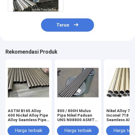
1016MM
Terus
Rekomendasi Produk
ASTM B165 Alloy
800 / 800H Mulus
Nikel Alloy 718
400 Nickel Alloy Pipe
Pipa Nikel Paduan
Inconel 718
Alloy Seamless Pipe
UNS N08800 ASMT
Seamless Alloy
Untuk Penukar
B163 25,4 X 2.11 MM
20ft Panjang 
Panas
Bulat
Harga terbaik
Harga terbaik
Harga terb