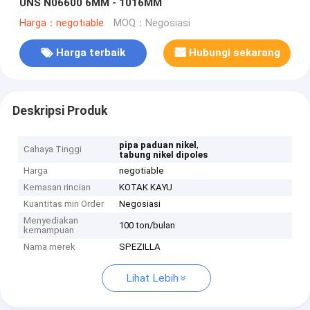
UNS N06600 6MM - 1016MM
Harga：negotiable
MOQ：Negosiasi
Harga terbaik
Hubungi sekarang
Deskripsi Produk
,
pipa paduan nikel
Cahaya Tinggi
tabung nikel dipoles
Harga
negotiable
Kemasan rincian
KOTAK KAYU
Kuantitas min Order
Negosiasi
Menyediakan
100 ton/bulan
kemampuan
Nama merek
SPEZILLA
Lihat Lebih