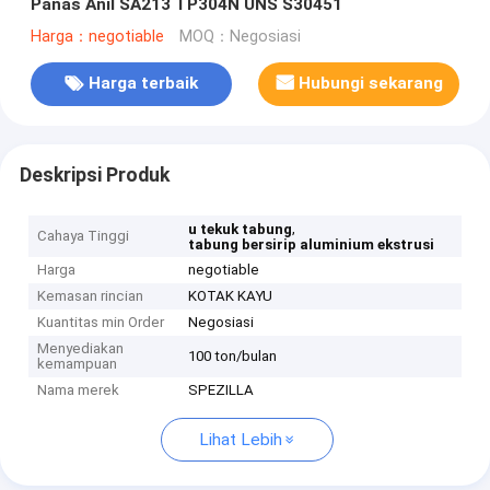
Panas Anil SA213 TP304N UNS S30451
Harga：negotiable
MOQ：Negosiasi
Harga terbaik
Hubungi sekarang
Deskripsi Produk
,
u tekuk tabung
Cahaya Tinggi
tabung bersirip aluminium ekstrusi
Harga
negotiable
Kemasan rincian
KOTAK KAYU
Kuantitas min Order
Negosiasi
Menyediakan
100 ton/bulan
kemampuan
Nama merek
SPEZILLA
Lihat Lebih