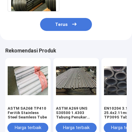
UNS S30451
Terus
Rekomendasi Produk
ASTM SA268 TP410
ASTM A269 UNS
EN10204 3.1
Feritik Stainless
S30500 1.4303
25.4x2.11mm
Steel Seamless Tube
Tabung Penukar
TP309S Tabun
Panas Stainless
Tahan Karat
Steel
Seamless
Harga terbaik
Harga terbaik
Harga terb