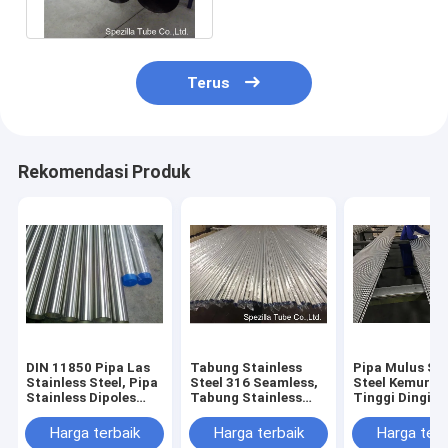
Permukaan
Terus
Rekomendasi Produk
DIN 11850 Pipa Las
Tabung Stainless
Pipa Mulus Sta
Stainless Steel, Pipa
Steel 316 Seamless,
Steel Kemurni
Stainless Dipoles
Tabung Stainless
Tinggi Dingin
DN50 OD 240G
Steel
Diambil Untuk
Dipoles
Electropolished
Industri Kosme
Harga terbaik
Harga terbaik
Harga terb