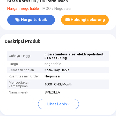
Stres Korosi ID / OD Permukaan
Harga：negotiable
MOQ：Negosiasi
Harga terbaik
Hubungi sekarang
Deskripsi Produk
,
pipa stainless steel elektropolished
Cahaya Tinggi
316 ss tubing
Harga
negotiable
Kemasan rincian
Kotak kayu lapis
Kuantitas min Order
Negosiasi
Menyediakan
1000TONS/Month
kemampuan
Nama merek
SPEZILLA
Lihat Lebih