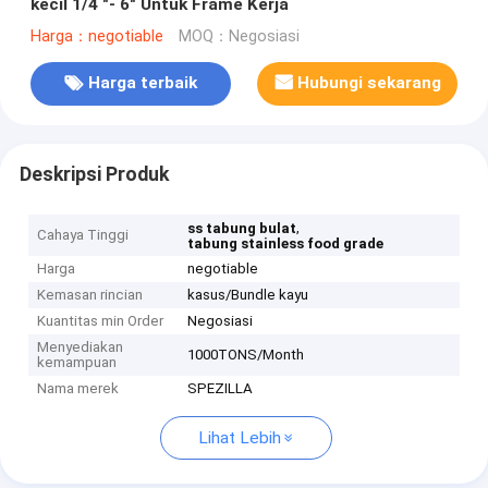
kecil 1/4 "- 6" Untuk Frame Kerja
Harga：negotiable
MOQ：Negosiasi
Harga terbaik
Hubungi sekarang
Deskripsi Produk
,
ss tabung bulat
Cahaya Tinggi
tabung stainless food grade
Harga
negotiable
Kemasan rincian
kasus/Bundle kayu
Kuantitas min Order
Negosiasi
Menyediakan
1000TONS/Month
kemampuan
Nama merek
SPEZILLA
Lihat Lebih