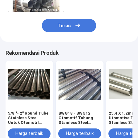
Frame Kerja
Terus
Rekomendasi Produk
5/8 "- 2" Round Tube
BWG18 - BWG12
25.4 X 1.2mm F
Stainless Steel
Otomotif Tabung
Utomotive Ta
Untuk Otomotif
Stainless Steel
Stainless Stee
ASME SA268 Kinerja
ASME SA268
ASME SA268 
Tinggi
TP409L TP439
S430000
Harga terbaik
Harga terbaik
Harga terb
TP410