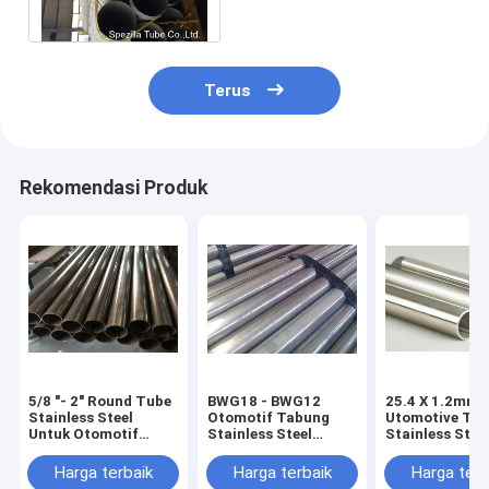
Tubing 06Cr19Ni10
Terus
Rekomendasi Produk
5/8 "- 2" Round Tube
BWG18 - BWG12
25.4 X 1.2mm F
Stainless Steel
Otomotif Tabung
Utomotive Ta
Untuk Otomotif
Stainless Steel
Stainless Stee
ASME SA268 Kinerja
ASME SA268
ASME SA268 
Tinggi
TP409L TP439
S430000
Harga terbaik
Harga terbaik
Harga terb
TP410