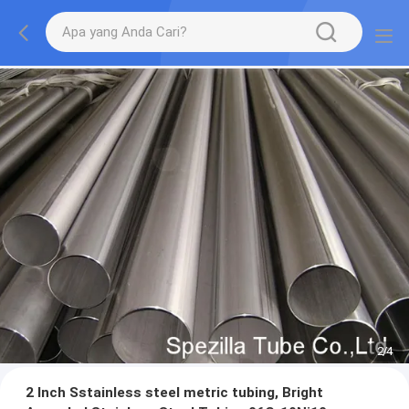
2
/
4
2 Inch Sstainless steel metric tubing, Bright