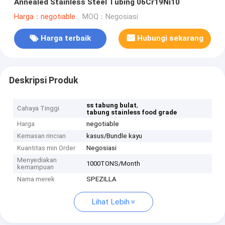
Annealed Stainless Steel Tubing 06Cr19Ni10
Harga：negotiable
MOQ：Negosiasi
Harga terbaik
Hubungi sekarang
Deskripsi Produk
,
ss tabung bulat
Cahaya Tinggi
tabung stainless food grade
Harga
negotiable
Kemasan rincian
kasus/Bundle kayu
Kuantitas min Order
Negosiasi
Menyediakan
1000TONS/Month
kemampuan
Nama merek
SPEZILLA
Lihat Lebih