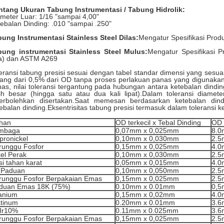
ntang Ukuran Tabung Instrumentasi / Tabung Hidrolik:
meter Luar: 1/16 "sampai 4,00"
ebalan Dinding: .010 "sampai .250"
ung Instrumentasi Stainless Steel Dilas:
Mengatur Spesifikasi Pro
bung instrumentasi Stainless Steel Mulus:
Mengatur Spesifikasi P
ta) dan ASTM A269
eransi tabung presisi sesuai dengan tabel standar dimensi yang sesuai
ang dari 0,5% dari OD tanpa proses perlakuan panas yang digunakan
as, nilai toleransi tergantung pada hubungan antara ketebalan dind
ih besar (hingga satu atau dua kali lipat).Dalam toleransi diamet
perbolehkan disertakan.Saat memesan berdasarkan ketebalan dind
ebalan dinding.Eksentrisitas tabung presisi termasuk dalam toleransi k
han
OD terkecil x Tebal Dinding
OD 
mbaga
0,07mm x 0,025mm
8.0
pronickel
0,10mm x 0,030mm
2.5
runggu Fosfor
0,15mm x 0,025mm
4.0
kel Perak
0,10mm x 0,030mm
2.5
si tahan karat
0,05mm x 0,015mm
4.0
 Paduan
0,10mm x 0,050mm
2.5
runggu Fosfor Berpakaian Emas
0,15mm x 0,025mm
2.5
duan Emas 18K (75%)
0.10mm x 0.01mm
0,5
tanium
0,15mm x 0,02mm
4.0
atinum
0.20mm x 0.01mm
3.6
Ir10%
0.11mm x 0.025mm
3.6
runggu Fosfor Berpakaian Emas
0,15mm x 0,025mm
2.5