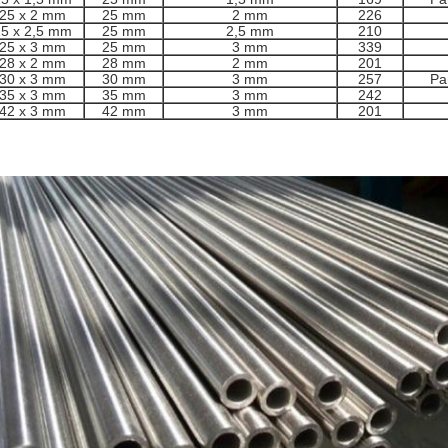
25 x 2 mm
25 mm
2 mm
226
5 x 2,5 mm
25 mm
2,5 mm
210
25 x 3 mm
25 mm
3 mm
339
28 x 2 mm
28 mm
2 mm
201
30 x 3 mm
30 mm
3 mm
257
Pa
35 x 3 mm
35 mm
3 mm
242
42 x 3 mm
42 mm
3 mm
201