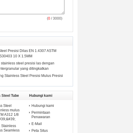
(
0
/ 3000)
Steel Presisi Dilas EN 1.4307 ASTM
 S30403 10 X 1.5MM
tainless steel presisi las dengan
ntergranular yang ditingkatkan
g Stainless Steel Presisi Mulus Presisi
 Steel Tube
Hubungi kami
s Steel
Hubungi kami
inless mulus
Permintaan
M A312 1/8
Penawaran
#39;&#39;
E-Mail
 Stainless
ess Seamless
Peta Situs