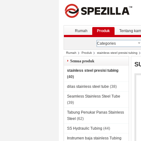
Rumah
Produk
Tentang kam
Categories
Rumah
Produk
stainless steel presisi tubing
Semua produk
SU
stainless steel presisi tubing
(40)
dilas stainless steel tube
(38)
Seamless Stainless Steel Tube
(39)
Tabung Penukar Panas Stainless
Steel
(62)
SS Hydraulic Tubing
(44)
Instrumen baja stainless Tubing