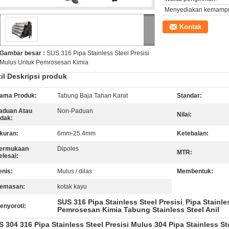
Menyediakan kemamp
Kontak
Gambar besar :
SUS 316 Pipa Stainless Steel Presisi
Mulus Untuk Pemrosesan Kimia
il Deskripsi produk
ama Produk:
Tabung Baja Tahan Karat
Standar:
aduan Atau
Non-Paduan
Nilai:
idak:
kuran:
6mm-25.4mm
Ketebalan:
ermukaan
Dipoles
MTR:
elesai:
enis:
Mulus / dilas
Membentuk:
emasan:
kotak kayu
SUS 316 Pipa Stainless Steel Presisi
Pipa Stainle
,
enyoroti:
Pemrosesan Kimia Tabung Stainless Steel Anil
 304 316 Pipa Stainless Steel Presisi Mulus 304 Pipa Stainless St