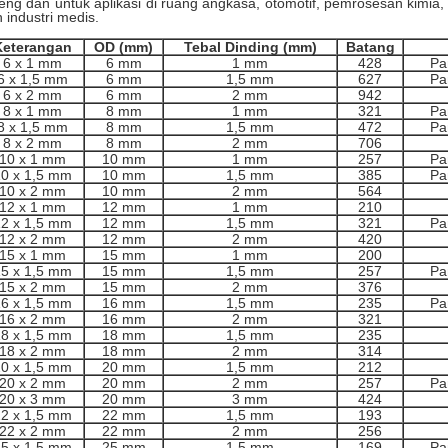
eng dan untuk aplikasi di ruang angkasa, otomotif, pemrosesan kimi
 industri medis.
Keterangan
OD (mm)
Tebal Dinding (mm)
Batang
6 x 1 mm
6 mm
1 mm
428
Pa
6 x 1,5 mm
6 mm
1,5 mm
627
Pa
6 x 2 mm
6 mm
2 mm
942
8 x 1 mm
8 mm
1 mm
321
Pa
8 x 1,5 mm
8 mm
1,5 mm
472
Pa
8 x 2 mm
8 mm
2 mm
706
10 x 1 mm
10 mm
1 mm
257
Pa
0 x 1,5 mm
10 mm
1,5 mm
385
Pa
10 x 2 mm
10 mm
2 mm
564
12 x 1 mm
12 mm
1 mm
210
2 x 1,5 mm
12 mm
1,5 mm
321
Pa
12 x 2 mm
12 mm
2 mm
420
15 x 1 mm
15 mm
1 mm
200
5 x 1,5 mm
15 mm
1,5 mm
257
Pa
15 x 2 mm
15 mm
2 mm
376
6 x 1,5 mm
16 mm
1,5 mm
235
Pa
16 x 2 mm
16 mm
2 mm
321
8 x 1,5 mm
18 mm
1,5 mm
235
18 x 2 mm
18 mm
2 mm
314
0 x 1,5 mm
20 mm
1,5 mm
212
20 x 2 mm
20 mm
2 mm
257
Pa
20 x 3 mm
20 mm
3 mm
424
2 x 1,5 mm
22 mm
1,5 mm
193
22 x 2 mm
22 mm
2 mm
256
5 x 1,5 mm
25 mm
1,5 mm
169
Pa