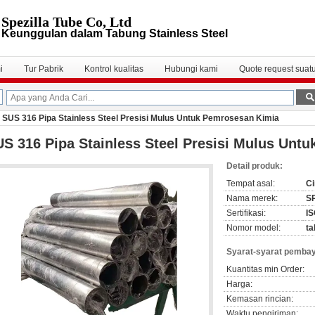
Spezilla Tube Co, Ltd
Keunggulan dalam Tabung Stainless Steel
i
Tur Pabrik
Kontrol kualitas
Hubungi kami
Quote request suat
SUS 316 Pipa Stainless Steel Presisi Mulus Untuk Pemrosesan Kimia
S 316 Pipa Stainless Steel Presisi Mulus Unt
Detail produk:
Tempat asal:
Ci
Nama merek:
S
Sertifikasi:
I
Nomor model:
ta
Syarat-syarat pembay
Kuantitas min Order:
Harga:
Kemasan rincian:
Waktu pengiriman: