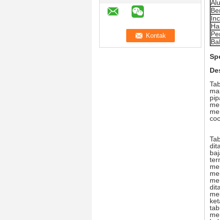
Al
Be
In
Ha
Pe
Ba
Spe
De
Tab
mak
pip
me
mem
coc
Tab
dit
baj
ter
me
men
mem
dit
mel
ke
tab
me