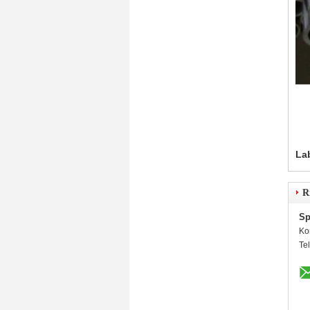
La
R
Sp
Ko
Te