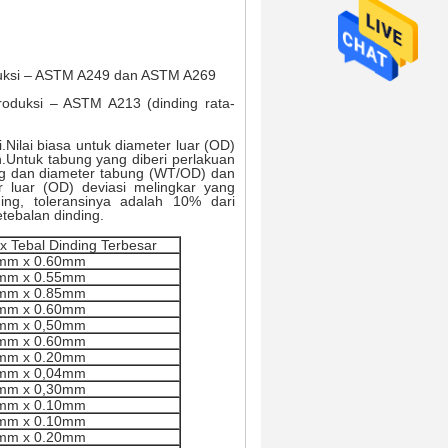
duksi – ASTM A249 dan ASTM A269
roduksi – ASTM A213 (dinding rata-
.Nilai biasa untuk diameter luar (OD)
.Untuk tabung yang diberi perlakuan
ing dan diameter tabung (WT/OD) dan
er luar (OD) deviasi melingkar yang
ing, toleransinya adalah 10% dari
etebalan dinding.
x Tebal Dinding Terbesar
mm x 0.60mm
mm x 0.55mm
mm x 0.85mm
mm x 0.60mm
mm x 0,50mm
mm x 0.60mm
mm x 0.20mm
mm x 0,04mm
mm x 0,30mm
mm x 0.10mm
mm x 0.10mm
mm x 0.20mm