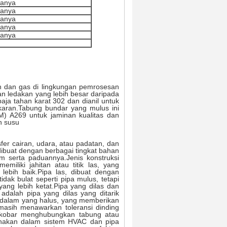
tanya
tanya
tanya
tanya
tanya
an dan gas di lingkungan pemrosesan
an ledakan yang lebih besar daripada
baja tahan karat 302 dan dianil untuk
aran.Tabung bundar yang mulus ini
TM) A269 untuk jaminan kualitas dan
n susu
fer cairan, udara, atau padatan, dan
ibuat dengan berbagai tingkat bahan
um serta paduannya.Jenis konstruksi
miliki jahitan atau titik las, yang
ebih baik.Pipa las, dibuat dengan
ak bulat seperti pipa mulus, tetapi
 yang lebih ketat.Pipa yang dilas dan
 adalah pipa yang dilas yang ditarik
n dalam yang halus, yang memberikan
masih menawarkan toleransi dinding
berkobar menghubungkan tabung atau
unakan dalam sistem HVAC dan pipa