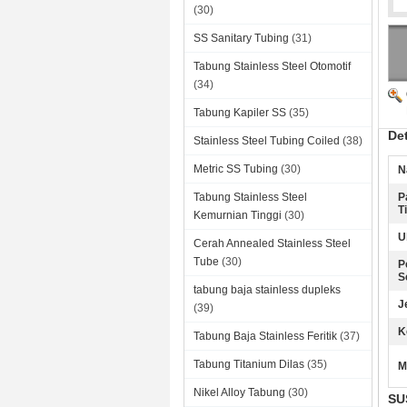
(30)
SS Sanitary Tubing
(31)
Tabung Stainless Steel Otomotif
(34)
Tabung Kapiler SS
(35)
Det
Stainless Steel Tubing Coiled
(38)
Metric SS Tubing
(30)
N
Tabung Stainless Steel
P
T
Kemurnian Tinggi
(30)
U
Cerah Annealed Stainless Steel
Tube
(30)
P
S
tabung baja stainless dupleks
J
(39)
K
Tabung Baja Stainless Feritik
(37)
Tabung Titanium Dilas
(35)
M
Nikel Alloy Tabung
(30)
SUS