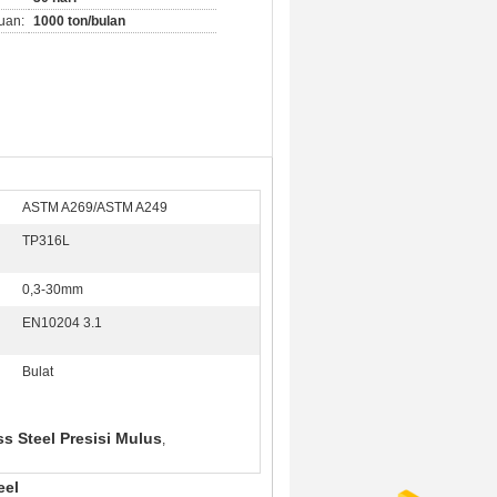
uan:
1000 ton/bulan
ASTM A269/ASTM A249
TP316L
0,3-30mm
EN10204 3.1
Bulat
ss Steel Presisi Mulus
,
eel