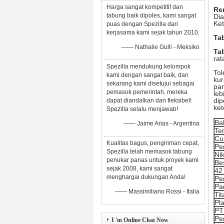
Harga sangat kompetitif dan
Re
tabung baik dipoles, kami sangat
Dia
Ket
puas dengan Spezilla dari
kerjasama kami sejak tahun 2010.
Tab
—— Nathalie Gulli - Meksiko
Ta
ra
Spezilla mendukung kelompok
Tol
kami dengan sangat baik, dan
kur
sekarang kami disetujui sebagai
pan
pemasok pemerintah, mereka
leb
di
dapat diandalkan dan fleksibel!
ket
Spezilla selalu menjawab!
Ba
—— Jaime Arias - Argentina
Te
Cu
Kualitas bagus, pengiriman cepat,
Pe
Spezilla telah memasok tabung
Ni
penukar panas untuk proyek kami
Be
sejak 2008, kami sangat
42
menghargai dukungan Anda!
Pe
Pa
—— Massimiliano Rossi - Italia
Ti
Pl
PT
Pe
I 'm Online Chat Now