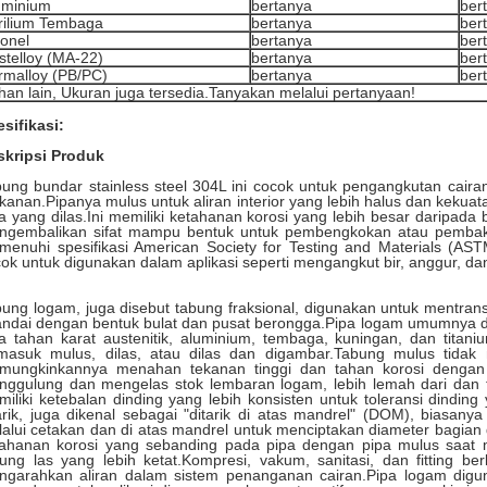
uminium
bertanya
ber
rilium Tembaga
bertanya
ber
conel
bertanya
ber
stelloy (MA-22)
bertanya
ber
rmalloy (PB/PC)
bertanya
ber
han lain, Ukuran juga tersedia.Tanyakan melalui pertanyaan!
sifikasi:
skripsi Produk
ung bundar stainless steel 304L ini cocok untuk pengangkutan cair
anan.Pipanya mulus untuk aliran interior yang lebih halus dan kekuat
a yang dilas.Ini memiliki ketahanan korosi yang lebih besar daripada 
ngembalikan sifat mampu bentuk untuk pembengkokan atau pembak
enuhi spesifikasi American Society for Testing and Materials (AS
ok untuk digunakan dalam aplikasi seperti mengangkut bir, anggur, da
ung logam, juga disebut tabung fraksional, digunakan untuk mentrans
andai dengan bentuk bulat dan pusat berongga.Pipa logam umumnya d
a tahan karat austenitik, aluminium, tembaga, kuningan, dan titani
masuk mulus, dilas, atau dilas dan digambar.Tabung mulus tidak me
mungkinkannya menahan tekanan tinggi dan tahan korosi dengan l
ggulung dan mengelas stok lembaran logam, lebih lemah dari dan tid
iliki ketebalan dinding yang lebih konsisten untuk toleransi dinding
arik, juga dikenal sebagai "ditarik di atas mandrel" (DOM), biasanya
alui cetakan dan di atas mandrel untuk menciptakan diameter bagia
tahanan korosi yang sebanding pada pipa dengan pipa mulus saat 
ung las yang lebih ketat.Kompresi, vakum, sanitasi, dan fitting 
ngarahkan aliran dalam sistem penanganan cairan.Pipa logam dig