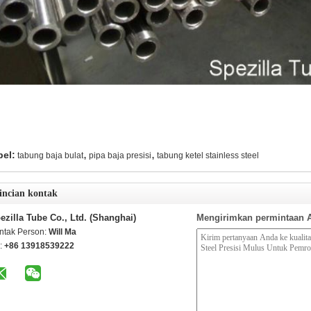
,
,
bel:
tabung baja bulat
pipa baja presisi
tabung ketel stainless steel
incian kontak
ezilla Tube Co., Ltd. (Shanghai)
Mengirimkan permintaan 
ntak Person:
Will Ma
l:
+86 13918539222