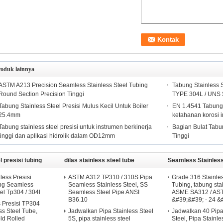
roduk lainnya
ASTM A213 Precision Seamless Stainless Steel Tubing
Tabung Stainless 
Round Section Precision Tinggi
TYPE 304L / UNS
Tabung Stainless Steel Presisi Mulus Kecil Untuk Boiler
EN 1.4541 Tabung s
25.4mm
ketahanan korosi i
Tabung stainless steel presisi untuk instrumen berkinerja
Bagian Bulat Tabun
tinggi dan aplikasi hidrolik dalam OD12mm
Tinggi
l presisi tubing
dilas stainless steel tube
Seamless Stainless
less Presisi
ASTM A312 TP310 / 310S Pipa
Grade 316 Stainles
ung Seamless
Seamless Stainless Steel, SS
Tubing, tabung sta
el Tp304 / 304l
Seamless Steel Pipe ANSI
ASME SA312 / AST
B36.10
&#39;&#39; - 24 &
s Presisi TP304
ss Steel Tube,
Jadwalkan Pipa Stainless Steel
Jadwalkan 40 Pipa
ld Rolled
5S, pipa stainless steel
Steel, Pipa Stainl