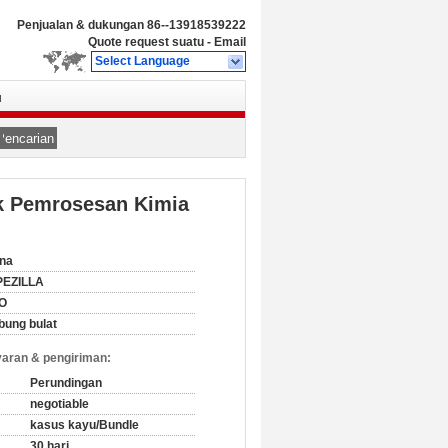
Penjualan & dukungan
86--13918539222
Quote request suatu
-
Email
Select Language
u
Pencarian
uk Pemrosesan Kimia
na
PEZILLA
SO
bung bulat
aran & pengiriman:
Perundingan
negotiable
kasus kayu/Bundle
30 hari